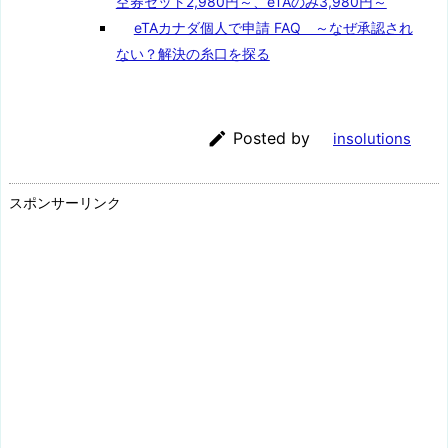
空券セット2,980円～、eTAのみ3,980円～
eTAカナダ個人で申請 FAQ ～なぜ承認され
ない？解決の糸口を探る

Posted by
insolutions
スポンサーリンク