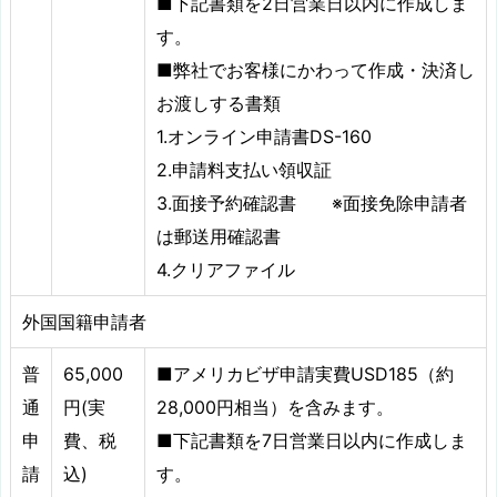
■下記書類を2日営業日以内に作成しま
す。
■弊社でお客様にかわって作成・決済し
お渡しする書類
1.オンライン申請書DS-160
2.申請料支払い領収証
3.面接予約確認書 ※面接免除申請者
は郵送用確認書
4.クリアファイル
外国国籍申請者
普
65,000
■アメリカビザ申請実費USD185（約
通
円(実
28,000円相当）を含みます。
申
費、税
■下記書類を7日営業日以内に作成しま
請
込)
す。