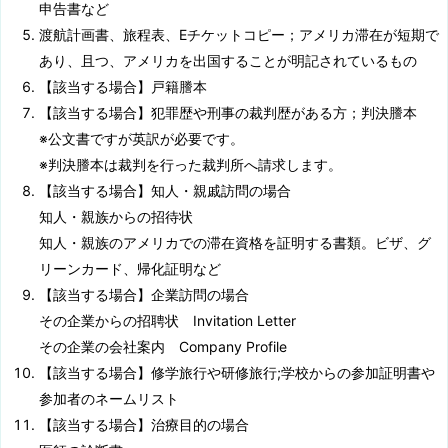
申告書など
渡航計画書、旅程表、Eチケットコピー；アメリカ滞在が短期で
あり、且つ、アメリカを出国することが明記されているもの
【該当する場合】戸籍謄本
【該当する場合】犯罪歴や刑事の裁判歴がある方；判決謄本
※公文書ですが英訳が必要です。
※判決謄本は裁判を行った裁判所へ請求します。
【該当する場合】知人・親戚訪問の場合
知人・親族からの招待状
知人・親族のアメリカでの滞在資格を証明する書類。ビザ、グ
リーンカード、帰化証明など
【該当する場合】企業訪問の場合
その企業からの招聘状 Invitation Letter
その企業の会社案内 Company Profile
【該当する場合】修学旅行や研修旅行;学校からの参加証明書や
参加者のネームリスト
【該当する場合】治療目的の場合