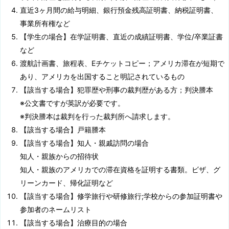
直近3ヶ月間の給与明細、銀行預金残高証明書、納税証明書、
事業所有権など
【学生の場合】在学証明書、直近の成績証明書、学位/卒業証書
など
渡航計画書、旅程表、Eチケットコピー；アメリカ滞在が短期で
あり、アメリカを出国すること明記されているもの
【該当する場合】犯罪歴や刑事の裁判歴がある方；判決謄本
※公文書ですが英訳が必要です。
※判決謄本は裁判を行った裁判所へ請求します。
【該当する場合】戸籍謄本
【該当する場合】知人・親戚訪問の場合
知人・親族からの招待状
知人・親族のアメリカでの滞在資格を証明する書類。ビザ、グ
リーンカード、帰化証明など
【該当する場合】修学旅行や研修旅行;学校からの参加証明書や
参加者のネームリスト
【該当する場合】治療目的の場合