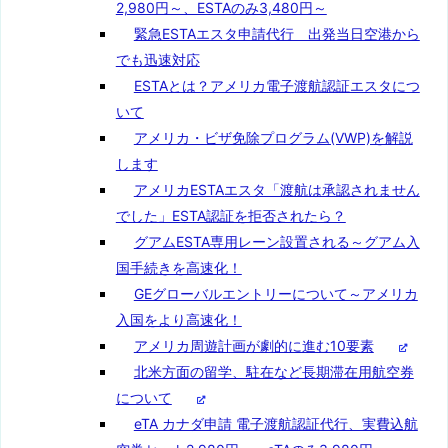
2,980円～、ESTAのみ3,480円～
緊急ESTAエスタ申請代行 出発当日空港から
でも迅速対応
ESTAとは？アメリカ電子渡航認証エスタにつ
いて
アメリカ・ビザ免除プログラム(VWP)を解説
します
アメリカESTAエスタ「渡航は承認されません
でした」ESTA認証を拒否されたら？
グアムESTA専用レーン設置される～グアム入
国手続きを高速化！
GEグローバルエントリーについて～アメリカ
入国をより高速化！
アメリカ周遊計画が劇的に進む10要素
北米方面の留学、駐在など長期滞在用航空券
について
eTA カナダ申請 電子渡航認証代行、実費込航