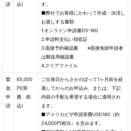
請
込)
す。
■弊社でお客様にかわって作成・決済し
お渡しする書類
1.オンライン申請書DS-160
2.申請料支払い領収証
3.面接予約確認書 ※面接免除申請者
は郵送用確認書
4.クリアファイル
緊
65,000
ご出発日からさかのぼって1ヶ月前を経
急
円(実
過してからのお申込み、または、下記
申
費、税
内容の手配を希望する場合に適用され
請
込)
ます。
■アメリカビザ申請実費USD160（約
24,000円相当）を含みます。