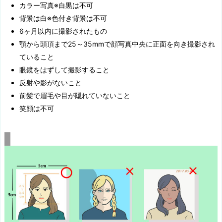
カラー写真※白黒は不可
背景は白※色付き背景は不可
6ヶ月以内に撮影されたもの
顎から頭頂まで25～35mmで顔写真中央に正面を向き撮影され
ていること
眼鏡をはずして撮影すること
反射や影がないこと
前髪で眉毛や目が隠れていないこと
笑顔は不可