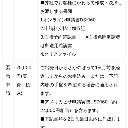
■弊社でお客様にかわって作成・決済し
お渡しする書類
1.オンライン申請書DS-160
2.申請料支払い領収証
3.面接予約確認書 ※面接免除申請者
は郵送用確認書
4.クリアファイル
緊
75,000
ご出発日からさかのぼって1ヶ月前を経
急
円(実
過してからのお申込み、または、下記
申
費、税
内容の手配を希望する場合に適用され
請
込)
ます。
■アメリカビザ申請実費USD160（約
24,000円相当）を含みます。
■下記書類を2日営業日以内に作成しま
す。