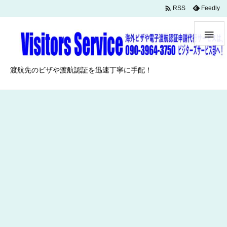

Feedly
RSS

渡航先のビザや渡航認証を迅速丁寧に手配！