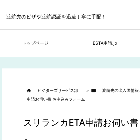
渡航先のビザや渡航認証を迅速丁寧に手配！
トップページ
ESTA申請.jp

ビジターズサービス部
>

渡航先の出入国情報
申請お伺い書 お申込みフォーム
スリランカETA申請お伺い書