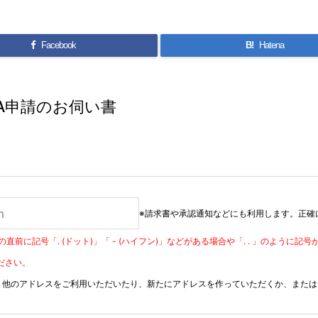
Facebook
B!
Hatena
A申請のお伺い書
※請求書や承認通知などにも利用します。正確
直前に記号「. (ドット)」「 - (ハイフン)」などがある場合や「. . 」のよう
ださい。
、他のアドレスをご利用いただいたり、新たにアドレスを作っていただくか、また