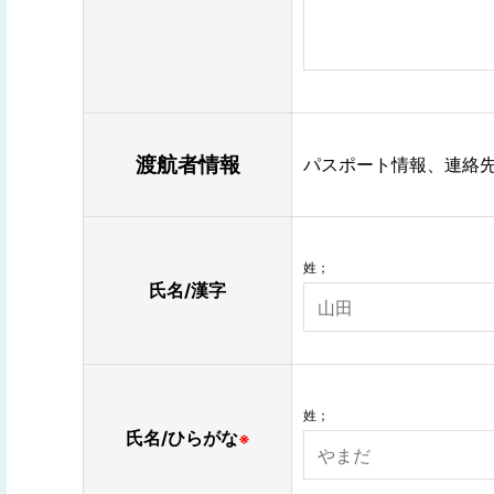
渡航者情報
パスポート情報、連絡
姓；
氏名/漢字
姓；
氏名/ひらがな
※