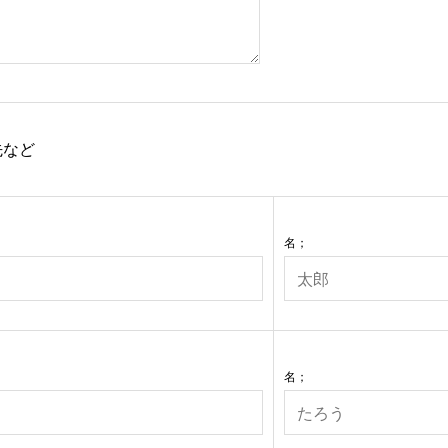
先など
名；
名；