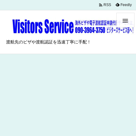

Feedly
RSS

渡航先のビザや渡航認証を迅速丁寧に手配！