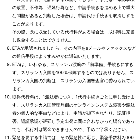
の放置、不作為、遅延行為など、申請手続きを進める上で重大
な問題があると判断した場合は、申請代行手続きを取消しする
ことがあります。
その際、既に収受している代行料がある場合は、取消料に充当
し返金することはできません。
ETAが承認されましたら、その内容をeメールやファックスなど
の通信手段によりすみやかに通知いたします。
ETAは、いわゆる、スリランカ渡航の「前準備」手続きにすぎ
ず、スリランカ入国を100％保障するものではありません。ス
リランカ入国の判断は、スリランカ入国審査官に委ねられてい
ます。
取得代行料は、1渡航者につき、1代行手続きごとに申し受けま
す。スリランカ入国管理局側のオンラインシステム障害や渡航
者の個人的な事由などにより、申請が却下されたり、認証拒
否、認証承認が遅延し予定出発に間に合わなかった場合であっ
ても、代行料は返金できませんので、予めご了承ください。
緊急を要する申請では、その緊急性に応じ、緊急手数料2,000