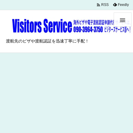

Feedly
RSS

渡航先のビザや渡航認証を迅速丁寧に手配！